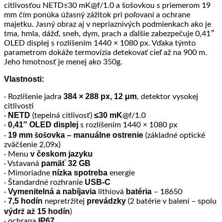
citlivosťou NETD≤30 mK@f/1.0 a šošovkou s priemerom 19
mm čím ponúka úžasný zážitok pri poľovaní a ochrane
majetku. Jasný obraz aj v nepriaznivých podmienkach ako je
tma, hmla, dážď, sneh, dym, prach a ďalšie zabezpečuje 0,41″
OLED displej s rozlíšením 1440 × 1080 px. Vďaka týmto
parametrom dokáže termovízia detekovať cieľ až na 900 m.
Jeho hmotnosť je menej ako 350g.
Vlastnosti:
384 × 288 px, 12 μm
· Rozlíšenie jadra
, detektor vysokej
citlivosti
NETD
≤30 mK
·
(tepelná citlivosť)
@f/1.0
0,41″ OLED displej
·
s rozlíšením 1440 × 1080 px
19 mm šošovka – manuálne ostrenie
·
(základné optické
zväčšenie 2,09x)
v českom jazyku
· Menu
pamäť 32 GB
· Vstavaná
nízka spotreba
· Mimoriadne
energie
USB-C
· Štandardné rozhranie
Vymenitelná a nabíjavia
batéria
·
líthiová
– 18650
7,5 hodín
prevádzky
·
nepretržitej
(2 batérie v balení – spolu
výdrž až 15 hodín
)
IP67
· ochrana