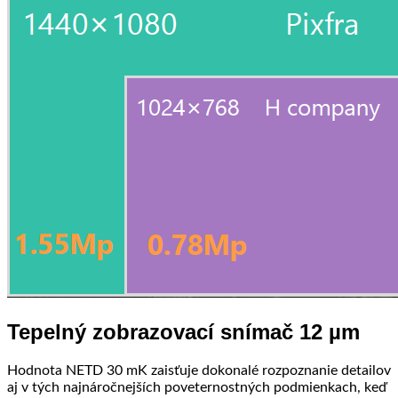
Tepelný zobrazovací snímač 12 µm
Hodnota NETD 30 mK zaisťuje dokonalé rozpoznanie detailov
aj v tých najnáročnejších poveternostných podmienkach, keď