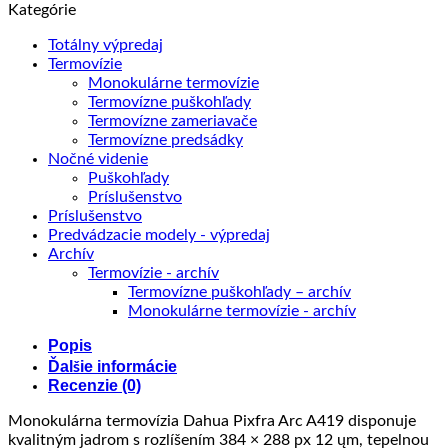
Kategórie
Totálny výpredaj
Termovízie
Monokulárne termovízie
Termovízne puškohľady
Termovízne zameriavače
Termovízne predsádky
Nočné videnie
Puškohľady
Príslušenstvo
Príslušenstvo
Predvádzacie modely - výpredaj
Archív
Termovízie - archív
Termovízne puškohľady – archív
Monokulárne termovízie - archív
Popis
Ďalšie informácie
Recenzie (0)
Monokulárna termovízia Dahua Pixfra Arc A419 disponuje
kvalitným jadrom s rozlíšením 384 × 288 px 12 ųm, tepelnou