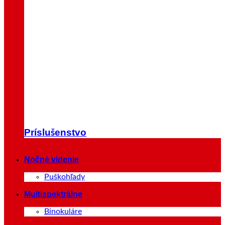
Príslušenstvo
Nočné videnie
Puškohľady
Multispektrálne
Binokuláre