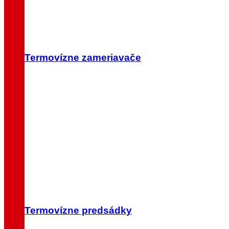
Termovízne zameriavače
Termovízne predsádky