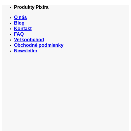
Skip
Produkty Pixfra
to
O nás
content
Blog
Kontakt
FAQ
Veľkoobchod
Obchodné podmienky
Newsletter