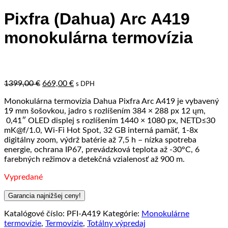
Pixfra (Dahua) Arc A419
monokulárna termovízia
Pôvodná
Aktuálna
1399,00
€
669,00
€
s DPH
cena
cena
Monokulárna termovízia Dahua Pixfra Arc A419 je vybavený
bola:
je:
19 mm šošovkou, jadro s rozlíšením 384 × 288 px 12 ųm,
1399,00 €.
669,00 €.
0,41″ OLED displej s rozlíšením 1440 × 1080 px, NETD≤30
mK@f/1.0, Wi-Fi Hot Spot, 32 GB interná pamäť, 1-8x
digitálny zoom, výdrž batérie až 7,5 h – nízka spotreba
energie, ochrana IP67, prevádzková teplota až -30°C, 6
farebných režimov a detekčná vzialenosť až 900 m.
Vypredané
Garancia najnižšej ceny!
Katalógové číslo:
PFI-A419
Kategórie:
Monokulárne
termovízie
,
Termovízie
,
Totálny výpredaj