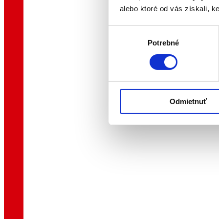
alebo ktoré od vás získali, ke
Výber
Potrebné
súhlasu
Odmietnuť