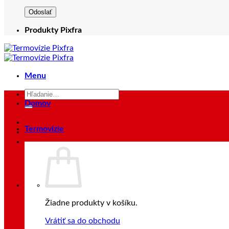
Produkty Pixfra
Menu
Hľadať:
Domov
Termovízie
Prihlásenie
Žiadne produkty v košíku.
Vrátiť sa do obchodu