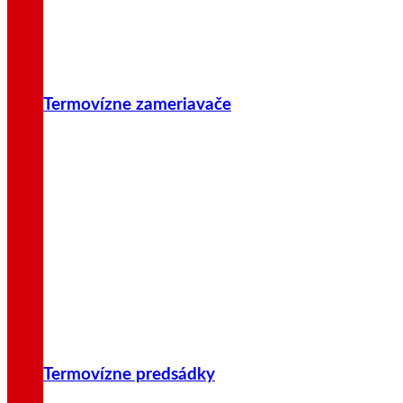
Termovízne zameriavače
Termovízne predsádky