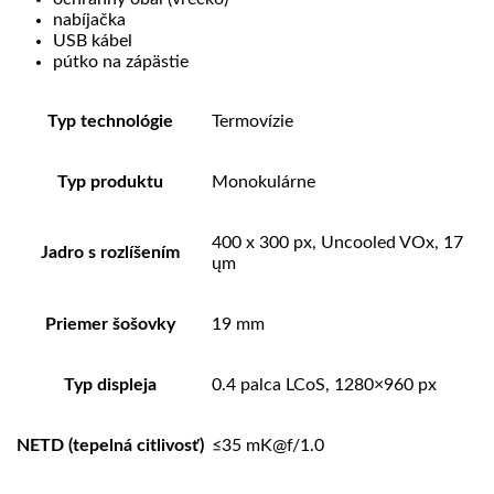
nabíjačka
USB kábel
pútko na zápästie
Typ technológie
Termovízie
Typ produktu
Monokulárne
400 x 300 px, Uncooled VOx, 17
Jadro s rozlíšením
ųm
Priemer šošovky
19 mm
Typ displeja
0.4 palca LCoS, 1280×960 px
NETD (tepelná citlivosť)
≤35 mK@f/1.0