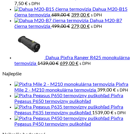
7,50
€
s DPH
Dahua M20-B15
Pôvodná
Aktuálna
čierna termovízia
689,00
€
399,00
€
s DPH
cena
cena
Dahua M20-B7
bola:
Pôvodná
je:
Aktuálna
čierna termovízia
499,00
€
279,00
€
s DPH
689,00 €.
cena
399,00 €.
cena
bola:
je:
499,00 €.
279,00 €.
Dahua Pixfra Ranger R425 monokulárna
Pôvodná
Aktuálna
termovízia
1439,00
€
699,00
€
s DPH
cena
cena
Najlepšie
bola:
je:
1439,00 €.
699,00 €.
Pixfra
Mile 2 - M210 monokulárna termovízia
399,00
€
s DPH
Pixfra
Pegasus P650 termovízny puškohľad
Pixfra
Pegasus P635 termovízny puškohľad
1539,00
€
s DPH
Pixfra
Pegasus P450 termovízny puškohľad