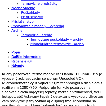
Termovízne predsádky
Nočné videnie
Puškohľady
Príslušenstvo
Príslušenstvo
Predvádzacie modely - výpredaj
Archív
Termovízie - archív
Termovízne puškohľady – archív
Monokulárne termovízie - archív
Popis
Ďalšie informácie
Recenzie (0)
Návody
Ručný pozorovací termo monokulár Dahua TPC-M40-B19 je
vybavený zobrazovacím senzorom Uncooled VOx
Microbolometer využívajúci 17 ųm technológiu a displejom s
rozlíšením 1280×960. Podporuje funkcie pozorovania,
sledovanie cieľa najvyššej teploty, meranie vzdialenosti, Wi-Fi
hotspot, atď. Vstavaný tepelný detektor s vysokou citlivosťou
vám poskytne jasný výhľad aj v úplnej tme. Monokulár sa
používa hlavne pri love (poľovníctvo), pozorovaní prírody,