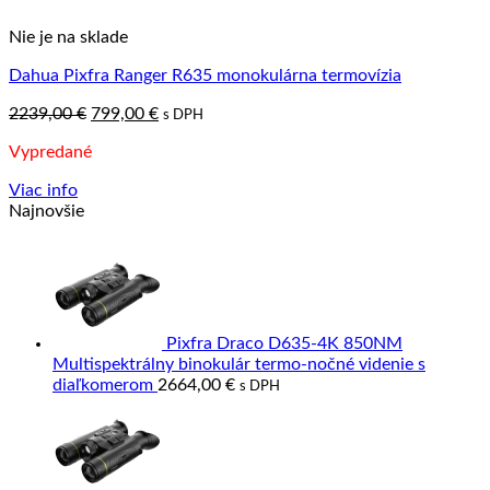
Nie je na sklade
Dahua Pixfra Ranger R635 monokulárna termovízia
Pôvodná
Aktuálna
2239,00
€
799,00
€
s DPH
cena
cena
Vypredané
bola:
je:
2239,00 €.
799,00 €.
Viac info
Najnovšie
Pixfra Draco D635-4K 850NM
Multispektrálny binokulár termo-nočné videnie s
diaľkomerom
2664,00
€
s DPH