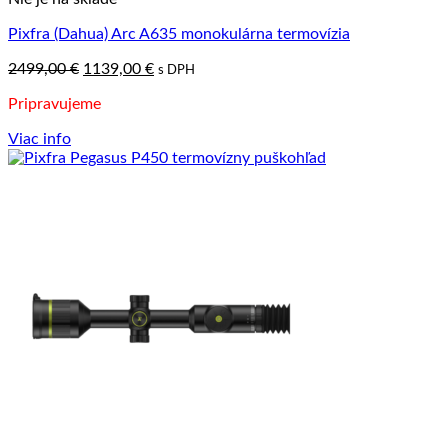
Pixfra (Dahua) Arc A635 monokulárna termovízia
Pôvodná
Aktuálna
2499,00
€
1139,00
€
s DPH
cena
cena
Pripravujeme
bola:
je:
2499,00 €.
1139,00 €.
Viac info