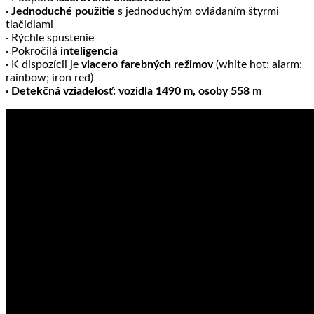
·
Jednoduché použitie
s jednoduchým ovládaním štyrmi
tlačidlami
· Rýchle spustenie
· Pokročilá
inteligencia
· K dispozícii je
viacero farebných režimov
(white hot; alarm;
rainbow; iron red)
· Detekčná vziadelosť: vozidla 1490 m, osoby 558 m