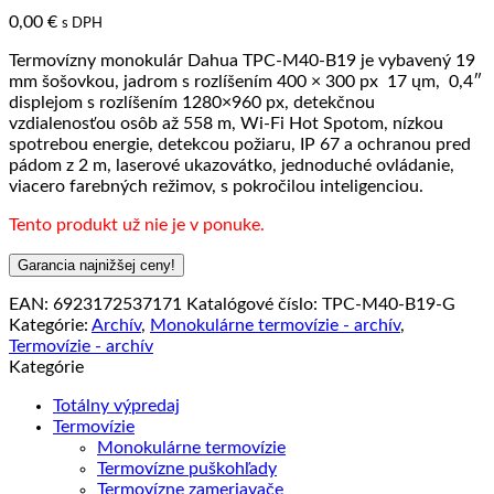
0,00
€
s DPH
Termovízny monokulár Dahua TPC-M40-B19 je vybavený 19
mm šošovkou, jadrom s rozlíšením 400 × 300 px 17 ųm, 0,4″
displejom s rozlíšením 1280×960 px, detekčnou
vzdialenosťou osôb až 558 m, Wi-Fi Hot Spotom, nízkou
spotrebou energie, detekcou požiaru, IP 67 a ochranou pred
pádom z 2 m, laserové ukazovátko, jednoduché ovládanie,
viacero farebných režimov, s pokročilou inteligenciou.
Tento produkt už nie je v ponuke.
Garancia najnižšej ceny!
EAN:
6923172537171
Katalógové číslo:
TPC-M40-B19-G
Kategórie:
Archív
,
Monokulárne termovízie - archív
,
Termovízie - archív
Kategórie
Totálny výpredaj
Termovízie
Monokulárne termovízie
Termovízne puškohľady
Termovízne zameriavače