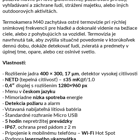
vyhľadávaní a záchrane ľudí, strážení majetku, alebo iných
outdoorových aktivitách.
Termokamera M40 zachytáva ostré termovízie pri rýchlej
snímkovej frekvencii pre hladké a dokonalé videnie na bežiace
ciele, alebo z pohybujúcich sa vozidiel. Termovízia je
navrhnutá tak, aby zvýšila situačné povedomie v ktorúkoľvek
dennú dobu, dokáže detekovať ľudí, zvieratá a predmety v
úplnej tme, opare, alebo cez oslnivé svetlo.
Vlastnosti:
· Rozlíšenie jadra
400 × 300, 17 μm
, detektor vysokej citlivosti
·
NETD
(tepelná citlivosť) –
≤35 mK
@f/1.0
·
0,4″
displej s rozlíšením
1280×960 px
· Menu v
českom jazyku
· Mimoriadne
nízka spotreba
energie
·
Detekcia požiaru
a alarm
· Vstavaná nabíjateľná lítiová batéria
· Štandardné rozhranie Micro USB
·
5 hodín
nepretržitej
prevádzky
·
IP67
, ochrana pred pádom z 2 m
· Pripojenie k mobilnému telefónu –
Wi-Fi
Hot Spot
· Podpora
laserového ukazovátka