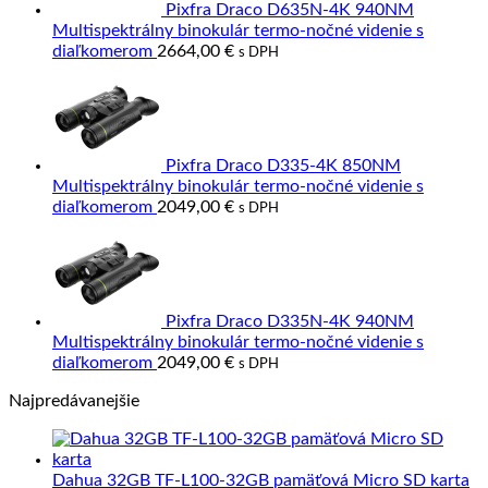
Pixfra Draco D635N-4K 940NM
Multispektrálny binokulár termo-nočné videnie s
diaľkomerom
2664,00
€
s DPH
Pixfra Draco D335-4K 850NM
Multispektrálny binokulár termo-nočné videnie s
diaľkomerom
2049,00
€
s DPH
Pixfra Draco D335N-4K 940NM
Multispektrálny binokulár termo-nočné videnie s
diaľkomerom
2049,00
€
s DPH
Najpredávanejšie
Dahua 32GB TF-L100-32GB pamäťová Micro SD karta