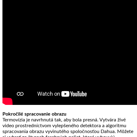
Pokročilé spracovanie obrazu
Termovízia je navrhnutá tak, aby bola presná. Vytvára živé
video prostredníctvom vylepšeného detektora a algoritmu
spracovania obrazu vyvinutého spoločnosťou Dahua. Môžete