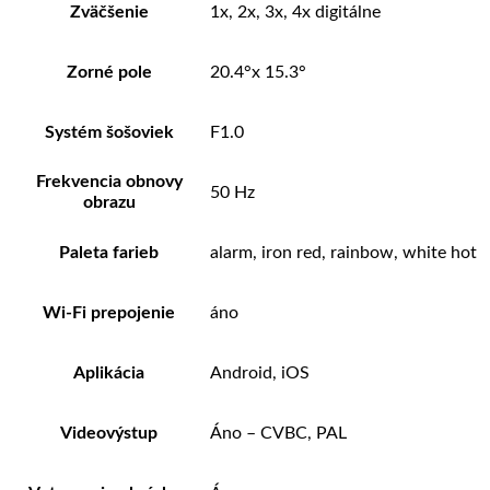
Zväčšenie
1x, 2x, 3x, 4x digitálne
Zorné pole
20.4°x 15.3°
Systém šošoviek
F1.0
Frekvencia obnovy
50 Hz
obrazu
Paleta farieb
alarm, iron red, rainbow, white hot
Wi-Fi prepojenie
áno
Aplikácia
Android, iOS
Videovýstup
Áno – CVBC, PAL