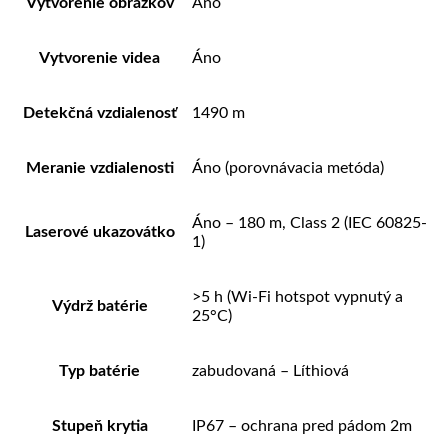
Vytvorenie obrázkov
Áno
Vytvorenie videa
Áno
Detekčná vzdialenosť
1490 m
Meranie vzdialenosti
Áno (porovnávacia metóda)
Áno – 180 m, Class 2 (IEC 60825-
Laserové ukazovátko
1)
>5 h (Wi-Fi hotspot vypnutý a
Výdrž batérie
25°C)
Typ batérie
zabudovaná – Líthiová
Stupeň krytia
IP67 – ochrana pred pádom 2m