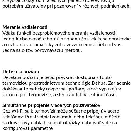
si vybrať zo štyroch farebných paliet, ktoré vyhovujú
potrebám užívateľov pri pozorovaní v rôznych podmienkach.
Meranie vzdialenosti
Vďaka funkcii bezproblémového merania vzdialenosti
jednoducho označte hornú a spodnú časť cieľa na obrazovke
a rozhranie automaticky zobrazí vzdialenosť cieľa od vás.
Jedná sa o tzv. porovnávaciu metódu.
Detekcia požiaru
Detekcia požiaru je teraz prvýkrát dostupná s touto
termovíziou prostredníctvom technológie Dahua. Zariadenie
dokáže automaticky rozpoznať požiare, ktoré vypuknú v
zornom poli termovízie, a sledovať ich v reálnom čase.
Simultánne pripojenie viacerých používateľov
Cez Wi-Fi sa k termovízií môže súčasne pripojiť viacero
telefónov. Prostredníctvom mobilného telefónu môžete
sledovať živý náhľad, snímať obrázky, nahrávať videá a
konfigurovať parametre.