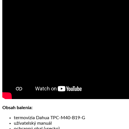
Obsah balenia:
termovízia Dahua TPC-M40-B19-G
užívatelský manuál
ochranný obal (vrecko)