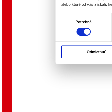
alebo ktoré od vás získali, ke
Výber
Potrebné
súhlasu
Odmietnuť