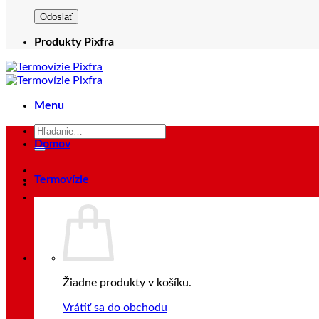
Produkty Pixfra
Menu
Hľadať:
Domov
Termovízie
Prihlásenie
Žiadne produkty v košíku.
Vrátiť sa do obchodu